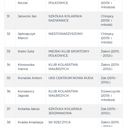
Nicola
POLKOWICE
(2013r. i
młodsze)
31
Jażwicki Jan
SZKÓŁKA KOLARSKA
Chłopcy
RADWANICE
(2013r. i
młodsi)
32
Jędrzejczyk
NIESTOWARZYSZONY
Chłopcy
Marcin
(2013r. i
młodsi)
33
Kielin Julia
MIEJSKI KLUB SPORTOWY
Żakini (2011r.
POLKOWICE
- 2012r.)
34
Kłosowska
KLUB KOLARSTWA
Żakini (2011r.
Hanna
WAŁBRZYCH
- 2012r.)
35
Konarski Antoni
UKS CENTRUM NOWA RUDA
Żak (2011r. -
2012r.)
36
Konsewicz
KLUB KOLARSTWA
Dziewczynki
Jagoda
WAŁBRZYCH
(2013r. i
młodsze)
37
Kotarba Jakub
SZKÓŁKA KOLARSKA
Żak (2011r. -
JERZMANOWA
2012r.)
38
Kraska Anastazja
SK RZECZYCA
Żakini (2011r.
- 2012r.)