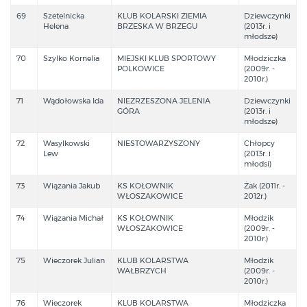
69
Szetelnicka
KLUB KOLARSKI ZIEMIA
Dziewczynki
Helena
BRZESKA W BRZEGU
(2013r. i
młodsze)
70
Szylko Kornelia
MIEJSKI KLUB SPORTOWY
Młodziczka
POLKOWICE
(2009r. -
2010r.)
71
Wądołowska Ida
NIEZRZESZONA JELENIA
Dziewczynki
GÓRA
(2013r. i
młodsze)
72
Wasylkowski
NIESTOWARZYSZONY
Chłopcy
Lew
(2013r. i
młodsi)
73
Wiązania Jakub
KS KOŁOWNIK
Żak (2011r. -
WŁOSZAKOWICE
2012r.)
74
Wiązania Michał
KS KOŁOWNIK
Młodzik
WŁOSZAKOWICE
(2009r. -
2010r.)
75
Wieczorek Julian
KLUB KOLARSTWA
Młodzik
WAŁBRZYCH
(2009r. -
2010r.)
76
Wieczorek
KLUB KOLARSTWA
Młodziczka