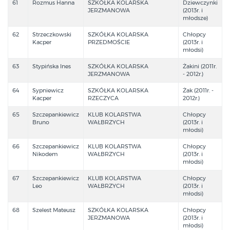
61
Rozmus Hanna
SZKÓŁKA KOLARSKA
Dziewczynki
JERZMANOWA
(2013r. i
młodsze)
62
Strzeczkowski
SZKÓŁKA KOLARSKA
Chłopcy
Kacper
PRZEDMOŚCIE
(2013r. i
młodsi)
63
Stypińska Ines
SZKÓŁKA KOLARSKA
Żakini (2011r.
JERZMANOWA
- 2012r.)
64
Sypniewicz
SZKÓŁKA KOLARSKA
Żak (2011r. -
Kacper
RZECZYCA
2012r.)
65
Szczepankiewicz
KLUB KOLARSTWA
Chłopcy
Bruno
WAŁBRZYCH
(2013r. i
młodsi)
66
Szczepankiewicz
KLUB KOLARSTWA
Chłopcy
Nikodem
WAŁBRZYCH
(2013r. i
młodsi)
67
Szczepankiewicz
KLUB KOLARSTWA
Chłopcy
Leo
WAŁBRZYCH
(2013r. i
młodsi)
68
Szelest Mateusz
SZKÓŁKA KOLARSKA
Chłopcy
JERZMANOWA
(2013r. i
młodsi)