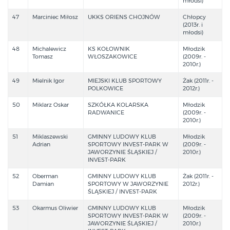
młodsi)
47
Marciniec Miłosz
UKKS ORIENS CHOJNÓW
Chłopcy
(2013r. i
młodsi)
48
Michalewicz
KS KOŁOWNIK
Młodzik
Tomasz
WŁOSZAKOWICE
(2009r. -
2010r.)
49
Mielnik Igor
MIEJSKI KLUB SPORTOWY
Żak (2011r. -
POLKOWICE
2012r.)
50
Miklarz Oskar
SZKÓŁKA KOLARSKA
Młodzik
RADWANICE
(2009r. -
2010r.)
51
Miklaszewski
GMINNY LUDOWY KLUB
Młodzik
Adrian
SPORTOWY INVEST-PARK W
(2009r. -
JAWORZYNIE ŚLĄSKIEJ /
2010r.)
INVEST-PARK
52
Oberman
GMINNY LUDOWY KLUB
Żak (2011r. -
Damian
SPORTOWY W JAWORZYNIE
2012r.)
ŚLĄSKIEJ / INVEST-PARK
53
Okarmus Oliwier
GMINNY LUDOWY KLUB
Młodzik
SPORTOWY INVEST-PARK W
(2009r. -
JAWORZYNIE ŚLĄSKIEJ /
2010r.)