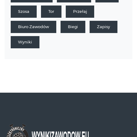
Szosa
Tor
Przełaj
Biuro Zawodów
Biegi
Zapisy
Wyniki