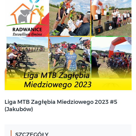
2023-09-02
Liga MTB Zagłębia Miedziowego 2023 #5
Jakubów
(Jakubów)
SZCZEGÓŁY