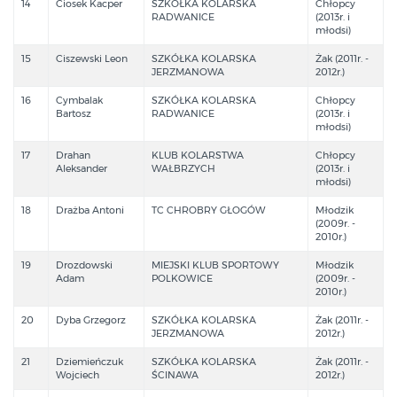
14
Ciosek Kacper
SZKÓŁKA KOLARSKA
Chłopcy
RADWANICE
(2013r. i
młodsi)
15
Ciszewski Leon
SZKÓŁKA KOLARSKA
Żak (2011r. -
JERZMANOWA
2012r.)
16
Cymbalak
SZKÓŁKA KOLARSKA
Chłopcy
Bartosz
RADWANICE
(2013r. i
młodsi)
17
Drahan
KLUB KOLARSTWA
Chłopcy
Aleksander
WAŁBRZYCH
(2013r. i
młodsi)
18
Drażba Antoni
TC CHROBRY GŁOGÓW
Młodzik
(2009r. -
2010r.)
19
Drozdowski
MIEJSKI KLUB SPORTOWY
Młodzik
Adam
POLKOWICE
(2009r. -
2010r.)
20
Dyba Grzegorz
SZKÓŁKA KOLARSKA
Żak (2011r. -
JERZMANOWA
2012r.)
21
Dziemieńczuk
SZKÓŁKA KOLARSKA
Żak (2011r. -
Wojciech
ŚCINAWA
2012r.)