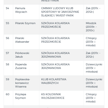
INVEST-PARK
54
Pamuła
GMINNY LUDOWY KLUB
Żak (2011r. -
Wojciech
SPORTOWY W JAWORZYNIE
2012r.)
ŚLĄSKIEJ / INVEST-PARK
55
Pilarski Szymon
SZKÓŁKA KOLARSKA
Młodzik
PRZEDMOŚCIE
(2009r. -
2010r.)
56
Pilarski
SZKÓŁKA KOLARSKA
Chłopcy
Aleksander
PRZEDMOŚCIE
(2013r. i
młodsi)
57
Piórkowski
SZKÓŁKA KOLARSKA
Żak (2011r. -
Jakub
JERZMANOWA
2012r.)
58
Popenda
SZKÓŁKA KOLARSKA
Dziewczynki
Zuzanna
JERZMANOWA
(2013r. i
młodsze)
59
Popławska-
KLUB KOLARSTWA
Dziewczynki
konsewicz
WAŁBRZYCH
(2013r. i
Wisenna
młodsze)
60
Przylepa
KS KOŁOWNIK
Chłopcy
Szymon
WŁOSZAKOWICE
(2013r. i
młodsi)