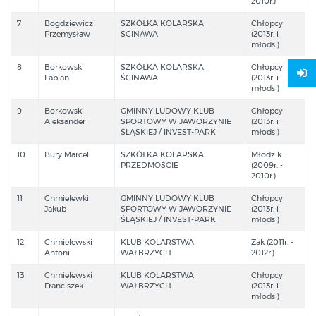
2010r.)
7
Bogdziewicz
SZKÓŁKA KOLARSKA
Chłopcy
Przemysław
ŚCINAWA
(2013r. i
młodsi)
8
Borkowski
SZKÓŁKA KOLARSKA
Chłopcy
Fabian
ŚCINAWA
(2013r. i
młodsi)
9
Borkowski
GMINNY LUDOWY KLUB
Chłopcy
Aleksander
SPORTOWY W JAWORZYNIE
(2013r. i
ŚLĄSKIEJ / INVEST-PARK
młodsi)
10
Bury Marcel
SZKÓŁKA KOLARSKA
Młodzik
PRZEDMOŚCIE
(2009r. -
2010r.)
11
Chmielewki
GMINNY LUDOWY KLUB
Chłopcy
Jakub
SPORTOWY W JAWORZYNIE
(2013r. i
ŚLĄSKIEJ / INVEST-PARK
młodsi)
12
Chmielewski
KLUB KOLARSTWA
Żak (2011r. -
Antoni
WAŁBRZYCH
2012r.)
13
Chmielewski
KLUB KOLARSTWA
Chłopcy
Franciszek
WAŁBRZYCH
(2013r. i
młodsi)