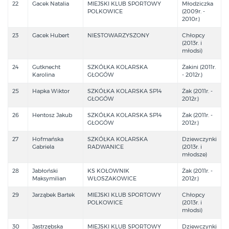
22
Gacek Natalia
MIEJSKI KLUB SPORTOWY
Młodziczka
POLKOWICE
(2009r. -
2010r.)
23
Gacek Hubert
NIESTOWARZYSZONY
Chłopcy
(2013r. i
młodsi)
24
Gutknecht
SZKÓŁKA KOLARSKA
Żakini (2011r.
Karolina
GŁOGÓW
- 2012r.)
25
Hapka Wiktor
SZKÓŁKA KOLARSKA SP14
Żak (2011r. -
GŁOGÓW
2012r.)
26
Hentosz Jakub
SZKÓŁKA KOLARSKA SP14
Żak (2011r. -
GŁOGÓW
2012r.)
27
Hofmańska
SZKÓŁKA KOLARSKA
Dziewczynki
Gabriela
RADWANICE
(2013r. i
młodsze)
28
Jabłoński
KS KOŁOWNIK
Żak (2011r. -
Maksymilian
WŁOSZAKOWICE
2012r.)
29
Jarząbek Bartek
MIEJSKI KLUB SPORTOWY
Chłopcy
POLKOWICE
(2013r. i
młodsi)
30
Jastrzębska
MIEJSKI KLUB SPORTOWY
Dziewczynki