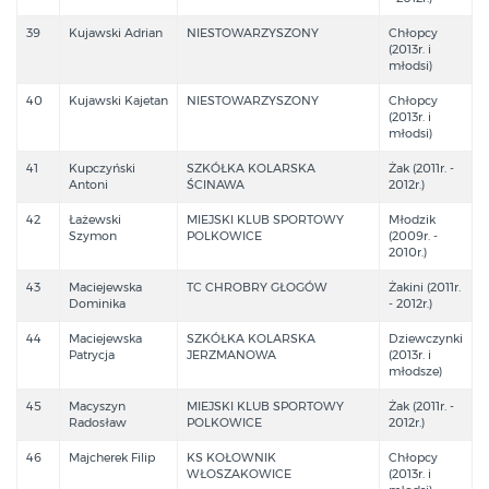
39
Kujawski Adrian
NIESTOWARZYSZONY
Chłopcy
(2013r. i
młodsi)
40
Kujawski Kajetan
NIESTOWARZYSZONY
Chłopcy
(2013r. i
młodsi)
41
Kupczyński
SZKÓŁKA KOLARSKA
Żak (2011r. -
Antoni
ŚCINAWA
2012r.)
42
Łażewski
MIEJSKI KLUB SPORTOWY
Młodzik
Szymon
POLKOWICE
(2009r. -
2010r.)
43
Maciejewska
TC CHROBRY GŁOGÓW
Żakini (2011r.
Dominika
- 2012r.)
44
Maciejewska
SZKÓŁKA KOLARSKA
Dziewczynki
Patrycja
JERZMANOWA
(2013r. i
młodsze)
45
Macyszyn
MIEJSKI KLUB SPORTOWY
Żak (2011r. -
Radosław
POLKOWICE
2012r.)
46
Majcherek Filip
KS KOŁOWNIK
Chłopcy
WŁOSZAKOWICE
(2013r. i