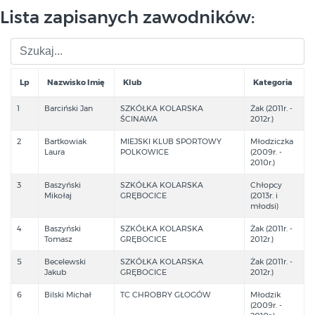
Lista zapisanych zawodników:
Lp
Nazwisko Imię
Klub
Kategoria
1
Barciński Jan
SZKÓŁKA KOLARSKA
Żak (2011r. -
ŚCINAWA
2012r.)
2
Bartkowiak
MIEJSKI KLUB SPORTOWY
Młodziczka
Laura
POLKOWICE
(2009r. -
2010r.)
3
Baszyński
SZKÓŁKA KOLARSKA
Chłopcy
Mikołaj
GRĘBOCICE
(2013r. i
młodsi)
4
Baszyński
SZKÓŁKA KOLARSKA
Żak (2011r. -
Tomasz
GRĘBOCICE
2012r.)
5
Becelewski
SZKÓŁKA KOLARSKA
Żak (2011r. -
Jakub
GRĘBOCICE
2012r.)
6
Bilski Michał
TC CHROBRY GŁOGÓW
Młodzik
(2009r. -