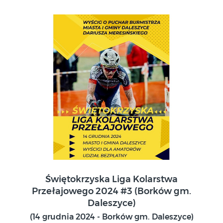
14 grudnia 2024
Świętokrzyska Liga Kolarstwa
Borków gm. Daleszyce
Przełajowego 2024 #3 (Borków gm.
Daleszyce)
(14 grudnia 2024 - Borków gm. Daleszyce)