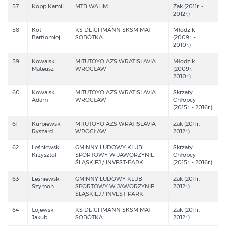
57
Kopp Kamil
MTB WALIM
Żak (2011r. -
2012r.)
58
Kot
KS DEICHMANN SKSM MAT
Młodzik
Bartłomiej
SOBÓTKA
(2009r. -
2010r.)
59
Kowalski
MITUTOYO AZS WRATISLAVIA
Młodzik
Mateusz
WROCŁAW
(2009r. -
2010r.)
60
Kowalski
MITUTOYO AZS WRATISLAVIA
Skrzaty
Adam
WROCŁAW
Chłopcy
(2015r. - 2016r.)
61
Kurpiewski
MITUTOYO AZS WRATISLAVIA
Żak (2011r. -
Ryszard
WROCŁAW
2012r.)
62
Leśniewski
GMINNY LUDOWY KLUB
Skrzaty
Krzysztof
SPORTOWY W JAWORZYNIE
Chłopcy
ŚLĄSKIEJ / INVEST-PARK
(2015r. - 2016r.)
63
Leśniewski
GMINNY LUDOWY KLUB
Żak (2011r. -
Szymon
SPORTOWY W JAWORZYNIE
2012r.)
ŚLĄSKIEJ / INVEST-PARK
64
Łojewski
KS DEICHMANN SKSM MAT
Żak (2011r. -
Jakub
SOBÓTKA
2012r.)