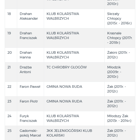
2010r.)
18
Drahan
KLUB KOLARSTWA
Skrzaty
Aleksander
WAŁBRZYCH
Chłopcy
(2015r. - 2016r.)
19
Drahan
KLUB KOLARSTWA
Krasnale
Franciszek
WAŁBRZYCH
Chłopcy (2017r.
- 2018r.)
20
Drahan
KLUB KOLARSTWA
Żakini (2011r. -
Hanna
WAŁBRZYCH
2012r.)
21
Drażba
TC CHROBRY GŁOGÓW
Młodzik
Antoni
(2009r. -
2010r.)
22
Faron Paweł
GMINA NOWA RUDA
Żak (2011r. -
2012r.)
23
Faron Piotr
GMINA NOWA RUDA
Żak (2011r. -
2012r.)
24
Furyk
KLUB KOLARSTWA
Młodszy Żak
Franciszek
WAŁBRZYCH
(2013r. - 2014r.)
25
Gadomski-
JKK JELENIOGÓRSKI KLUB
Żak (2011r. -
pokój Marcel
KOLARSKI
2012r.)