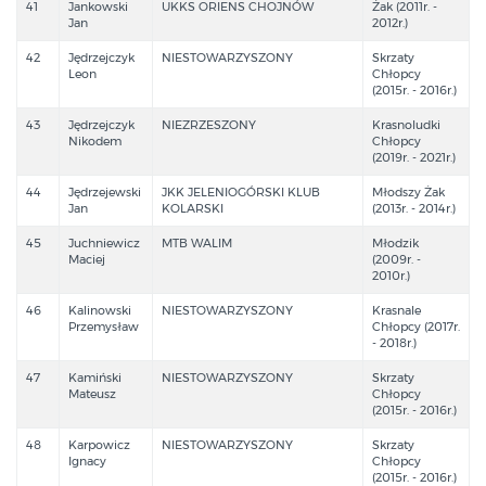
41
Jankowski
UKKS ORIENS CHOJNÓW
Żak (2011r. -
Jan
2012r.)
42
Jędrzejczyk
NIESTOWARZYSZONY
Skrzaty
Leon
Chłopcy
(2015r. - 2016r.)
43
Jędrzejczyk
NIEZRZESZONY
Krasnoludki
Nikodem
Chłopcy
(2019r. - 2021r.)
44
Jędrzejewski
JKK JELENIOGÓRSKI KLUB
Młodszy Żak
Jan
KOLARSKI
(2013r. - 2014r.)
45
Juchniewicz
MTB WALIM
Młodzik
Maciej
(2009r. -
2010r.)
46
Kalinowski
NIESTOWARZYSZONY
Krasnale
Przemysław
Chłopcy (2017r.
- 2018r.)
47
Kamiński
NIESTOWARZYSZONY
Skrzaty
Mateusz
Chłopcy
(2015r. - 2016r.)
48
Karpowicz
NIESTOWARZYSZONY
Skrzaty
Ignacy
Chłopcy
(2015r. - 2016r.)