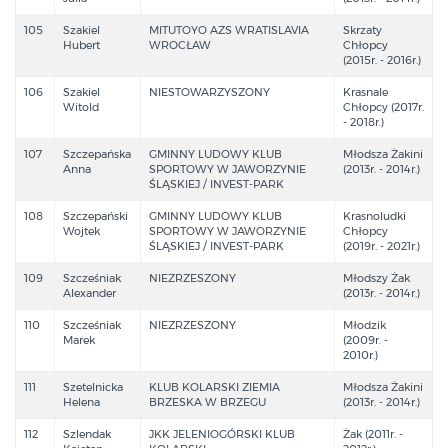
105
Szakiel
MITUTOYO AZS WRATISLAVIA
Skrzaty
Hubert
WROCŁAW
Chłopcy
(2015r. - 2016r.)
106
Szakiel
NIESTOWARZYSZONY
Krasnale
Witold
Chłopcy (2017r.
- 2018r.)
107
Szczepańska
GMINNY LUDOWY KLUB
Młodsza Żakini
Anna
SPORTOWY W JAWORZYNIE
(2013r. - 2014r.)
ŚLĄSKIEJ / INVEST-PARK
108
Szczepański
GMINNY LUDOWY KLUB
Krasnoludki
Wojtek
SPORTOWY W JAWORZYNIE
Chłopcy
ŚLĄSKIEJ / INVEST-PARK
(2019r. - 2021r.)
109
Szcześniak
NIEZRZESZONY
Młodszy Żak
Alexander
(2013r. - 2014r.)
110
Szcześniak
NIEZRZESZONY
Młodzik
Marek
(2009r. -
2010r.)
111
Szetelnicka
KLUB KOLARSKI ZIEMIA
Młodsza Żakini
Helena
BRZESKA W BRZEGU
(2013r. - 2014r.)
112
Szlendak
JKK JELENIOGÓRSKI KLUB
Żak (2011r. -