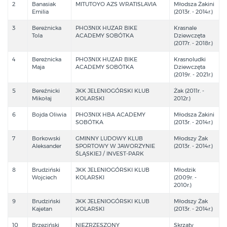
2
Banasiak
MITUTOYO AZS WRATISLAVIA
Młodsza Żakini
Emilia
(2013r. - 2014r.)
3
Bereżnicka
PHO3NIX HUZAR BIKE
Krasnale
Tola
ACADEMY SOBÓTKA
Dziewczęta
(2017r. - 2018r.)
4
Bereżnicka
PHO3NIX HUZAR BIKE
Krasnoludki
Maja
ACADEMY SOBÓTKA
Dziewczęta
(2019r. - 2021r.)
5
Bereźnicki
JKK JELENIOGÓRSKI KLUB
Żak (2011r. -
Mikołaj
KOLARSKI
2012r.)
6
Bojda Oliwia
PHO3NIX HBA ACADEMY
Młodsza Żakini
SOBÓTKA
(2013r. - 2014r.)
7
Borkowski
GMINNY LUDOWY KLUB
Młodszy Żak
Aleksander
SPORTOWY W JAWORZYNIE
(2013r. - 2014r.)
ŚLĄSKIEJ / INVEST-PARK
8
Brudziński
JKK JELENIOGÓRSKI KLUB
Młodzik
Wojciech
KOLARSKI
(2009r. -
2010r.)
9
Brudziński
JKK JELENIOGÓRSKI KLUB
Młodszy Żak
Kajetan
KOLARSKI
(2013r. - 2014r.)
10
Brzeziński
NIEZRZESZONY
Skrzaty