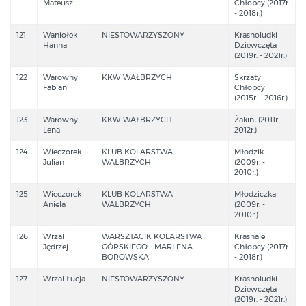
Mateusz
Chłopcy (2017r.
- 2018r.)
121
Waniołek
NIESTOWARZYSZONY
Krasnoludki
Hanna
Dziewczęta
(2019r. - 2021r.)
122
Warowny
KKW WAŁBRZYCH
Skrzaty
Fabian
Chłopcy
(2015r. - 2016r.)
123
Warowny
KKW WAŁBRZYCH
Żakini (2011r. -
Lena
2012r.)
124
Wieczorek
KLUB KOLARSTWA
Młodzik
Julian
WAŁBRZYCH
(2009r. -
2010r.)
125
Wieczorek
KLUB KOLARSTWA
Młodziczka
Aniela
WAŁBRZYCH
(2009r. -
2010r.)
126
Wrzal
WARSZTACIK KOLARSTWA
Krasnale
Jędrzej
GÓRSKIEGO - MARLENA
Chłopcy (2017r.
BOROWSKA
- 2018r.)
127
Wrzal Łucja
NIESTOWARZYSZONY
Krasnoludki
Dziewczęta
(2019r. - 2021r.)