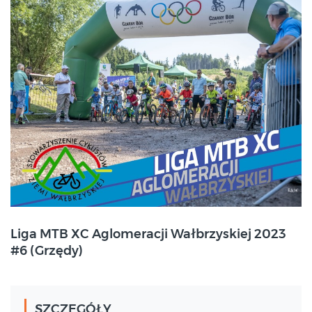
2023-07-08
Liga MTB XC Aglomeracji Wałbrzyskiej 2023
Grzędy
#6 (Grzędy)
SZCZEGÓŁY