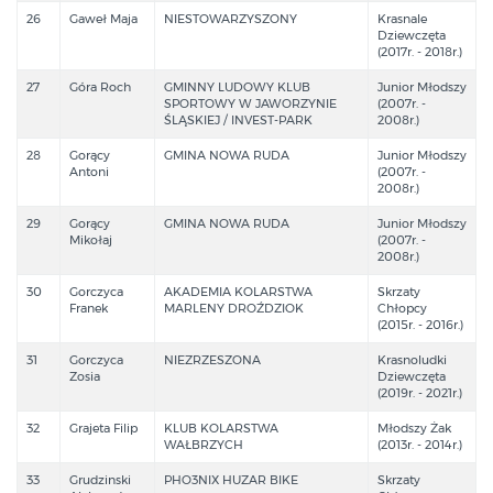
26
Gaweł Maja
NIESTOWARZYSZONY
Krasnale
Dziewczęta
(2017r. - 2018r.)
27
Góra Roch
GMINNY LUDOWY KLUB
Junior Młodszy
SPORTOWY W JAWORZYNIE
(2007r. -
ŚLĄSKIEJ / INVEST-PARK
2008r.)
28
Gorący
GMINA NOWA RUDA
Junior Młodszy
Antoni
(2007r. -
2008r.)
29
Gorący
GMINA NOWA RUDA
Junior Młodszy
Mikołaj
(2007r. -
2008r.)
30
Gorczyca
AKADEMIA KOLARSTWA
Skrzaty
Franek
MARLENY DROŹDZIOK
Chłopcy
(2015r. - 2016r.)
31
Gorczyca
NIEZRZESZONA
Krasnoludki
Zosia
Dziewczęta
(2019r. - 2021r.)
32
Grajeta Filip
KLUB KOLARSTWA
Młodszy Żak
WAŁBRZYCH
(2013r. - 2014r.)
33
Grudzinski
PHO3NIX HUZAR BIKE
Skrzaty