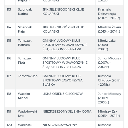
Kajetan
KOLARSKI
2012r.)
113
Szlendak
JKK JELENIOGÓRSKI KLUB
Krasnale
Karina
KOLARSKI
Dziewczęta
(2017r. - 2018r.)
114
Szlendak
JKK JELENIOGÓRSKI KLUB
Młodsza Żakini
Kaja
KOLARSKI
(2013r. - 2014r.)
115
Tomczak
GMINNY LUDOWY KLUB
Młodziczka
Barbara
SPORTOWY W JAWORZYNIE
(2009r. -
ŚLĄSKIEJ / INVEST-PARK
2010r.)
116
Tomczak
GMINNY LUDOWY KLUB
Junior Młodszy
Piotr
SPORTOWY W JAWORZYNIE
(2007r. -
ŚLĄSKIEJ / INVEST-PARK
2008r.)
117
Tomczak Jan
GMINNY LUDOWY KLUB
Krasnale
SPORTOWY JAWORZYNA
Chłopcy (2017r.
ŚLĄSKA
- 2018r.)
118
Waczko
UKKS ORIENS CHOJNÓW
Junior Młodszy
Michał
(2007r. -
2008r.)
119
Wądołowski
NIEZRZESZONY JELENIA GÓRA
Młodszy Żak
Iwo
(2013r. - 2014r.)
120
Waniołek
NIESTOWARZYSZONY
Krasnale