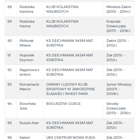
88
Podolska
KLUB KOLARSTWA
Młodsza Żakini
Karolina
WAŁBRZYCH
(2013r. - 2014r.)
89
Podolska
KLUB KOLARSTWA
Krasnale
Hanna
WAŁBRZYCH
Dziewczęta
(2017r. - 2018r.)
90
Półtorak
KS DEICHMANN SKSM MAT
Żakini (2011r. -
Milena
SOBÓTKA
2012r.)
91
Popiołek
KS DEICHMANN SKSM MAT
Żak (2011r. -
Szymon
SOBÓTKA
2012r.)
92
Ręgorowicz
KS DEICHMANN SKSM MAT
Żak (2011r. -
Antoni
SOBÓTKA
2012r.)
93
Romaniecki
GMINNY LUDOWY KLUB
Junior Młodszy
Marcin
SPORTOWY W JAWORZYNIE
(2007r. -
ŚLĄSKIEJ / INVEST-PARK
2008r.)
94
Rowińska
BOGUSZÓW GORCE
Skrzaty
Julia
Dziewczęta
(2015r. - 2016r.)
95
Ruszel Alan
KS DEICHMANN SKSM MAT
Żak (2011r. -
SOBÓTKA
2012r.)
96
Sałam
UKS CENTRUM NOWA RUDA
Żak (2011r. -