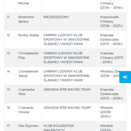
Michał
Chłopcy
(2015r. - 2016r.)
11
Brzeziński
NIEZRZESZONY
Krasnoludki
Ignacy
Chłopcy
(2019r. - 2021r.)
12
Budny Nadia
GMINNY LUDOWY KLUB
Krasnale
SPORTOWY W JAWORZYNIE
Dziewczęta
ŚLĄSKIEJ / INVEST-PARK
(2017r. - 2018r.)
13
Chmielewski
GMINNY LUDOWY KLUB
Krasnale
Filip
SPORTOWY W JAWORZYNIE
Chłopcy (2017r.
ŚLĄSKIEJ / INVEST-PARK
- 2018r.)
14
Chmielewski
GMINNY LUDOWY KLUB
Młodszy Żak
Jakub
SPORTOWY W JAWORZYNIE
(2013r. - 2014r.)
ŚLĄSKIEJ / INVEST-PARK
15
Czarnecka
ARKADIA MTB RACING TEAM
Krasnale
Pola
Dziewczęta
(2017r. - 2018r.)
16
Czarnecki
ARKADIA MTB RACING TEAM
Młodzik
Oliwier
(2009r. -
2010r.)
17
Dec Szymon
KLUB KOLARSTWA
Młodzik
WAŁBRZYCH
(2009r. -