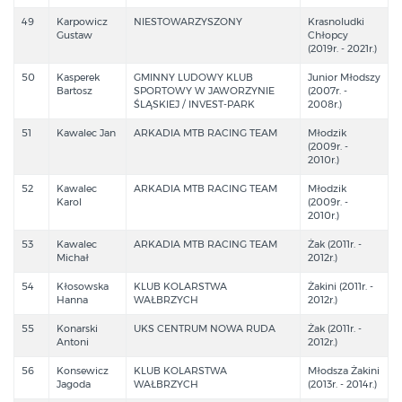
49
Karpowicz
NIESTOWARZYSZONY
Krasnoludki
Gustaw
Chłopcy
(2019r. - 2021r.)
50
Kasperek
GMINNY LUDOWY KLUB
Junior Młodszy
Bartosz
SPORTOWY W JAWORZYNIE
(2007r. -
ŚLĄSKIEJ / INVEST-PARK
2008r.)
51
Kawalec Jan
ARKADIA MTB RACING TEAM
Młodzik
(2009r. -
2010r.)
52
Kawalec
ARKADIA MTB RACING TEAM
Młodzik
Karol
(2009r. -
2010r.)
53
Kawalec
ARKADIA MTB RACING TEAM
Żak (2011r. -
Michał
2012r.)
54
Kłosowska
KLUB KOLARSTWA
Żakini (2011r. -
Hanna
WAŁBRZYCH
2012r.)
55
Konarski
UKS CENTRUM NOWA RUDA
Żak (2011r. -
Antoni
2012r.)
56
Konsewicz
KLUB KOLARSTWA
Młodsza Żakini
Jagoda
WAŁBRZYCH
(2013r. - 2014r.)