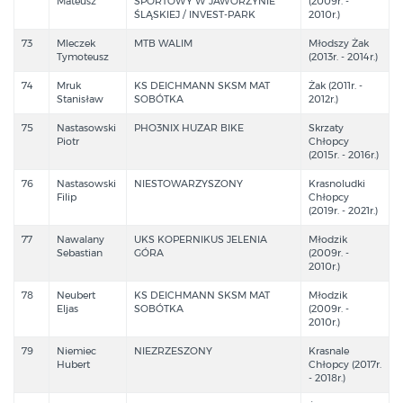
Mateusz
SPORTOWY W JAWORZYNIE
(2009r. -
ŚLĄSKIEJ / INVEST-PARK
2010r.)
73
Mleczek
MTB WALIM
Młodszy Żak
Tymoteusz
(2013r. - 2014r.)
74
Mruk
KS DEICHMANN SKSM MAT
Żak (2011r. -
Stanisław
SOBÓTKA
2012r.)
75
Nastasowski
PHO3NIX HUZAR BIKE
Skrzaty
Piotr
Chłopcy
(2015r. - 2016r.)
76
Nastasowski
NIESTOWARZYSZONY
Krasnoludki
Filip
Chłopcy
(2019r. - 2021r.)
77
Nawalany
UKS KOPERNIKUS JELENIA
Młodzik
Sebastian
GÓRA
(2009r. -
2010r.)
78
Neubert
KS DEICHMANN SKSM MAT
Młodzik
Eljas
SOBÓTKA
(2009r. -
2010r.)
79
Niemiec
NIEZRZESZONY
Krasnale
Hubert
Chłopcy (2017r.
- 2018r.)