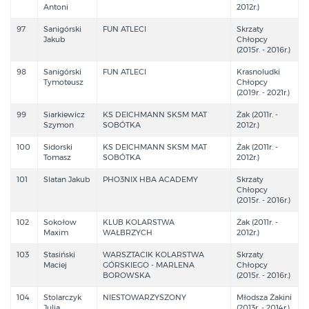
Antoni
2012r.)
97
Sanigórski
FUN ATLECI
Skrzaty
Jakub
Chłopcy
(2015r. - 2016r.)
98
Sanigórski
FUN ATLECI
Krasnoludki
Tymoteusz
Chłopcy
(2019r. - 2021r.)
99
Siarkiewicz
KS DEICHMANN SKSM MAT
Żak (2011r. -
Szymon
SOBÓTKA
2012r.)
100
Sidorski
KS DEICHMANN SKSM MAT
Żak (2011r. -
Tomasz
SOBÓTKA
2012r.)
101
Slatan Jakub
PHO3NIX HBA ACADEMY
Skrzaty
Chłopcy
(2015r. - 2016r.)
102
Sokołow
KLUB KOLARSTWA
Żak (2011r. -
Maxim
WAŁBRZYCH
2012r.)
103
Stasiński
WARSZTACIK KOLARSTWA
Skrzaty
Maciej
GÓRSKIEGO - MARLENA
Chłopcy
BOROWSKA
(2015r. - 2016r.)
104
Stolarczyk
NIESTOWARZYSZONY
Młodsza Żakini
Julia
(2013r. - 2014r.)