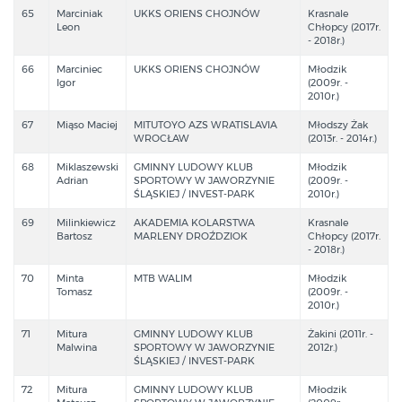
65
Marciniak
UKKS ORIENS CHOJNÓW
Krasnale
Leon
Chłopcy (2017r.
- 2018r.)
66
Marciniec
UKKS ORIENS CHOJNÓW
Młodzik
Igor
(2009r. -
2010r.)
67
Miąso Maciej
MITUTOYO AZS WRATISLAVIA
Młodszy Żak
WROCŁAW
(2013r. - 2014r.)
68
Miklaszewski
GMINNY LUDOWY KLUB
Młodzik
Adrian
SPORTOWY W JAWORZYNIE
(2009r. -
ŚLĄSKIEJ / INVEST-PARK
2010r.)
69
Milinkiewicz
AKADEMIA KOLARSTWA
Krasnale
Bartosz
MARLENY DROŹDZIOK
Chłopcy (2017r.
- 2018r.)
70
Minta
MTB WALIM
Młodzik
Tomasz
(2009r. -
2010r.)
71
Mitura
GMINNY LUDOWY KLUB
Żakini (2011r. -
Malwina
SPORTOWY W JAWORZYNIE
2012r.)
ŚLĄSKIEJ / INVEST-PARK
72
Mitura
GMINNY LUDOWY KLUB
Młodzik