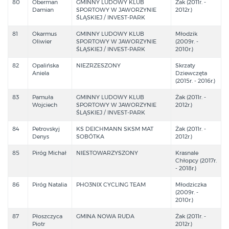
80
Oberman
GMINNY LUDOWY KLUB
Żak (2011r. -
Damian
SPORTOWY W JAWORZYNIE
2012r.)
ŚLĄSKIEJ / INVEST-PARK
81
Okarmus
GMINNY LUDOWY KLUB
Młodzik
Oliwier
SPORTOWY W JAWORZYNIE
(2009r. -
ŚLĄSKIEJ / INVEST-PARK
2010r.)
82
Opalińska
NIEZRZESZONY
Skrzaty
Aniela
Dziewczęta
(2015r. - 2016r.)
83
Pamuła
GMINNY LUDOWY KLUB
Żak (2011r. -
Wojciech
SPORTOWY W JAWORZYNIE
2012r.)
ŚLĄSKIEJ / INVEST-PARK
84
Petrovskyj
KS DEICHMANN SKSM MAT
Żak (2011r. -
Denys
SOBÓTKA
2012r.)
85
Piróg Michał
NIESTOWARZYSZONY
Krasnale
Chłopcy (2017r.
- 2018r.)
86
Piróg Natalia
PHO3NIX CYCLING TEAM
Młodziczka
(2009r. -
2010r.)
87
Płoszczyca
GMINA NOWA RUDA
Żak (2011r. -
Piotr
2012r.)