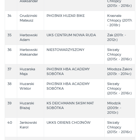
Aleksander
Chłopcy
(2015r. - 2016r.)
34
Grudzinski
PHO3NIX HUZAR BIKE
Krasnale
Mateusz
Chłopcy (2017r.
- 2018r.)
35
Herbowski
UKS CENTRUM NOWA RUDA
Żak (2011r. -
Adam
2012r.)
36
Herbowski
NIESTOWARZYSZONY
Skrzaty
Aleksander
Chłopcy
(2015r. - 2016r.)
37
Huzarska
PHO3NIX HBA ACADEMY
Młodsza Żakini
Maja
SOBÓTKA
(2013r. - 2014r.)
38
Huzarski
PHO3NIX HBA ACADEMY
Skrzaty
Wiktor
SOBÓTKA
Chłopcy
(2015r. - 2016r.)
39
Huzarski
KS DEICHMANN SKSM MAT
Młodzik
Błażej
SOBÓTKA
(2009r. -
2010r.)
40
Jankowski
UKKS ORIENS CHOJNÓW
Skrzaty
Karol
Chłopcy
(2015r. - 2016r.)