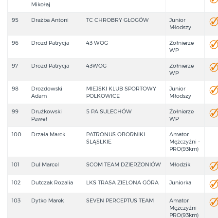
Mikołaj
95
Drażba Antoni
TC CHROBRY GŁOGÓW
Junior
Młodszy
96
Drozd Patrycja
43 WOG
Żołnierze
WP
97
Drozd Patrycja
43WOG
Żołnierze
WP
98
Drozdowski
MIEJSKI KLUB SPORTOWY
Junior
Adam
POLKOWICE
Młodszy
99
Drużkowski
5 PA SULECHÓW
Żołnierze
Paweł
WP
100
Drzała Marek
PATRONUS OBORNIKI
Amator
ŚLĄSLKIE
Mężczyźni -
PRO(93km)
101
Dul Marcel
SCOM TEAM DZIERŻONIÓW
Młodzik
102
Dutczak Rozalia
LKS TRASA ZIELONA GÓRA
Juniorka
103
Dytko Marek
SEVEN PERCEPTUS TEAM
Amator
Mężczyźni -
PRO(93km)