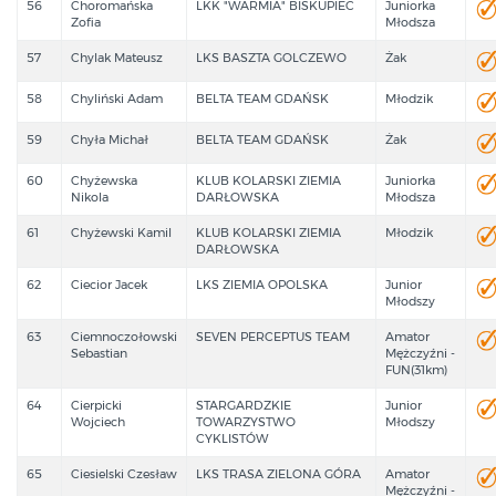
56
Choromańska
LKK "WARMIA" BISKUPIEC
Juniorka
Zofia
Młodsza
57
Chylak Mateusz
LKS BASZTA GOLCZEWO
Żak
58
Chyliński Adam
BELTA TEAM GDAŃSK
Młodzik
59
Chyła Michał
BELTA TEAM GDAŃSK
Żak
60
Chyżewska
KLUB KOLARSKI ZIEMIA
Juniorka
Nikola
DARŁOWSKA
Młodsza
61
Chyżewski Kamil
KLUB KOLARSKI ZIEMIA
Młodzik
DARŁOWSKA
62
Ciecior Jacek
LKS ZIEMIA OPOLSKA
Junior
Młodszy
63
Ciemnoczołowski
SEVEN PERCEPTUS TEAM
Amator
Sebastian
Mężczyźni -
FUN(31km)
64
Cierpicki
STARGARDZKIE
Junior
Wojciech
TOWARZYSTWO
Młodszy
CYKLISTÓW
65
Ciesielski Czesław
LKS TRASA ZIELONA GÓRA
Amator
Mężczyźni -