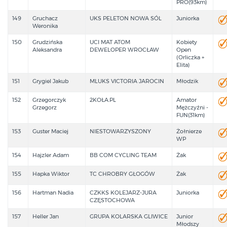
PRO(93km)
149
Gruchacz
UKS PELETON NOWA SÓL
Juniorka
Weronika
150
Grudzińska
UCI MAT ATOM
Kobiety
Aleksandra
DEWELOPER WROCŁAW
Open
(Orliczka +
Elita)
151
Grygiel Jakub
MLUKS VICTORIA JAROCIN
Młodzik
152
Grzegorczyk
2KOŁA.PL
Amator
Grzegorz
Mężczyźni -
FUN(31km)
153
Guster Maciej
NIESTOWARZYSZONY
Żołnierze
WP
154
Hajzler Adam
BB COM CYCLING TEAM
Żak
155
Hapka Wiktor
TC CHROBRY GŁOGÓW
Żak
156
Hartman Nadia
CZKKS KOLEJARZ-JURA
Juniorka
CZĘSTOCHOWA
157
Heller Jan
GRUPA KOLARSKA GLIWICE
Junior
Młodszy