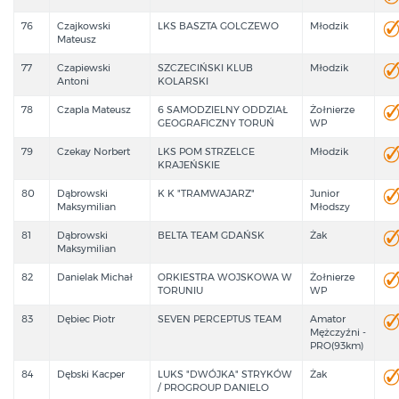
76
Czajkowski
LKS BASZTA GOLCZEWO
Młodzik
Mateusz
77
Czapiewski
SZCZECIŃSKI KLUB
Młodzik
Antoni
KOLARSKI
78
Czapla Mateusz
6 SAMODZIELNY ODDZIAŁ
Żołnierze
GEOGRAFICZNY TORUŃ
WP
79
Czekay Norbert
LKS POM STRZELCE
Młodzik
KRAJEŃSKIE
80
Dąbrowski
K K "TRAMWAJARZ"
Junior
Maksymilian
Młodszy
81
Dąbrowski
BELTA TEAM GDAŃSK
Żak
Maksymilian
82
Danielak Michał
ORKIESTRA WOJSKOWA W
Żołnierze
TORUNIU
WP
83
Dębiec Piotr
SEVEN PERCEPTUS TEAM
Amator
Mężczyźni -
PRO(93km)
84
Dębski Kacper
LUKS "DWÓJKA" STRYKÓW
Żak
/ PROGROUP DANIELO