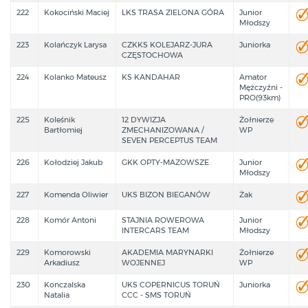
222
Kokociński Maciej
LKS TRASA ZIELONA GÓRA
Junior
Młodszy
223
Kolańczyk Larysa
CZKKS KOLEJARZ-JURA
Juniorka
CZĘSTOCHOWA
224
Kolanko Mateusz
KS KANDAHAR
Amator
Mężczyźni -
PRO(93km)
225
Koleśnik
12 DYWIZJA
Żołnierze
Bartłomiej
ZMECHANIZOWANA /
WP
SEVEN PERCEPTUS TEAM
226
Kołodziej Jakub
GKK OPTY-MAZOWSZE
Junior
Młodszy
227
Komenda Oliwier
UKS BIZON BIEGANÓW
Żak
228
Komór Antoni
STAJNIA ROWEROWA
Junior
INTERCARS TEAM
Młodszy
229
Komorowski
AKADEMIA MARYNARKI
Żołnierze
Arkadiusz
WOJENNEJ
WP
230
Konczalska
UKS COPERNICUS TORUŃ
Juniorka
Natalia
CCC - SMS TORUŃ