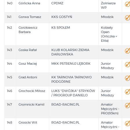
140
Górlicka Anna
CPDMZ
Żołnierze
WP
141
Gorwa Tomasz
KKS GOSTYŃ
Młodzik
142
Gorzkiewicz
KS SPOŁEM
Kobiety
Barbara
Open
(Orliczka +
Elita)
143
Goska Rafał
KLUB KOLARSKI ZIEMIA
Młodzik
DARŁOWSKA
144
Gosz Maciej
MKK PSTRENUJ LĘBORK
Junior
Młodszy
145
Grad Antoni
KK TARNOVIA TARNOWO
Młodzik
PODGÓRNE
146
Grochocki Miłosz
LUKS "DWÓJKA" STRYKÓW
Junior
/ PROGROUP DANIELO
Młodszy
147
Gromnicki Kamil
ROAD-RACING.PL
Amator
Mężczyźni -
PRO(93km)
148
Grosicki Wit
ROAD-RACING.PL
Amator
Mężczyźni -