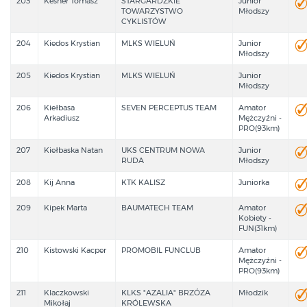
203
Kesner Tomasz
STARGARDZKIE
Junior
TOWARZYSTWO
Młodszy
CYKLISTÓW
204
Kiedos Krystian
MLKS WIELUŃ
Junior
Młodszy
205
Kiedos Krystian
MLKS WIELUŃ
Junior
Młodszy
206
Kiełbasa
SEVEN PERCEPTUS TEAM
Amator
Arkadiusz
Mężczyźni -
PRO(93km)
207
Kiełbaska Natan
UKS CENTRUM NOWA
Junior
RUDA
Młodszy
208
Kij Anna
KTK KALISZ
Juniorka
209
Kipek Marta
BAUMATECH TEAM
Amator
Kobiety -
FUN(31km)
210
Kistowski Kacper
PROMOBIL FUNCLUB
Amator
Mężczyźni -
PRO(93km)
211
Klaczkowski
KLKS "AZALIA" BRZÓZA
Młodzik
Mikołaj
KRÓLEWSKA