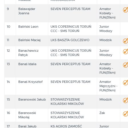
9
Balawajder
SEVEN PERCEPTUS TEAM
Amator
Joanna
Kobiety -
FUN(31km)
10
Baliński Leon
UKS COPERNICUS TORUŃ
Junior
CCC - SMS TORUŃ
Młodszy
11
Baliński Maciej
LKS BASZTA GOLCZEWO
Młodzik
12
Banachewicz
UKS COPERNICUS TORUŃ
Junior
Patryk
CCC - SMS TORUŃ
Młodszy
13
Banaś Idalia
SEVEN PERCEPTUS TEAM
Amator
Kobiety -
FUN(31km)
14
Banaś Krzysztof
SEVEN PERCEPTUS TEAM
Amator
Mężczyźni -
FUN(31km)
15
Baranowski Jakub
STOWARZYSZENIE
Młodzik
KOLARSKI MIKOŁÓW
16
Baranowski
STOWARZYSZENIE
Żak
Mikołaj
KOLARSKI MIKOŁÓW
17
Baraś Jakub
KS AGROS ZAMOŚĆ
Junior