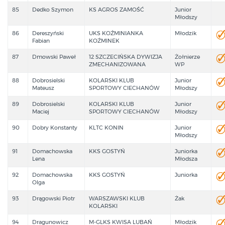
85
Dedko Szymon
KS AGROS ZAMOŚĆ
Junior
Młodszy
86
Dereszyński
UKS KOŹMINIANKA
Młodzik
Fabian
KOŹMINEK
87
Dmowski Paweł
12 SZCZECIŃSKA DYWIZJA
Żołnierze
ZMECHANIZOWANA
WP
88
Dobrosielski
KOLARSKI KLUB
Junior
Mateusz
SPORTOWY CIECHANÓW
Młodszy
89
Dobrosielski
KOLARSKI KLUB
Junior
Maciej
SPORTOWY CIECHANÓW
Młodszy
90
Dobry Konstanty
KLTC KONIN
Junior
Młodszy
91
Domachowska
KKS GOSTYŃ
Juniorka
Lena
Młodsza
92
Domachowska
KKS GOSTYŃ
Juniorka
Olga
93
Drągowski Piotr
WARSZAWSKI KLUB
Żak
KOLARSKI
94
Dragunowicz
M-GLKS KWISA LUBAŃ
Młodzik