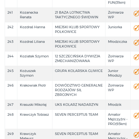
FUN(31km)
241
Kozanecka
21 BAZA LOTNICTWA
Żołnierze
Renata
TAKTYCZNEGO ŚWIDWIN
WP
242
Kozdraś Hanna
MIEJSKI KLUB SPORTOWY
Juniorka
POLKOWICE
243
Kozdraś Liliana
MIEJSKI KLUB SPORTOWY
Młodziczka
POLKOWICE
244
Koziatek Szymon
12 SZCZECIŃSKA DYWIZJA
Żołnierze
ZMECHANIZOWANA
WP
245
Kożuszek
GRUPA KOLARSKA GLIWICE
Junior
Szymon
Młodszy
246
Krakowiak Piotr
DOWÓDZTWO GENERALNE
Żołnierze
RODZAJÓW SIŁ
WP
ZBROJNYCH
247
Krasuski Mikołaj
UKS KOLARZ NADARZYN
Młodzik
248
Krawczyk Tobiasz
SEVEN PERCEPTUS TEAM
Amator
Mężczyźni -
PRO(93km)
249
Krawczyk
SEVEN PERCEPTUS TEAM
Amator
Mateusz
Mężczyźni -