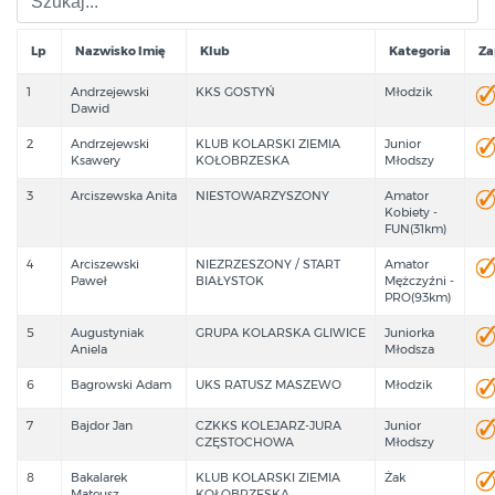
Lp
Nazwisko Imię
Klub
Kategoria
Za
1
Andrzejewski
KKS GOSTYŃ
Młodzik
Dawid
2
Andrzejewski
KLUB KOLARSKI ZIEMIA
Junior
Ksawery
KOŁOBRZESKA
Młodszy
3
Arciszewska Anita
NIESTOWARZYSZONY
Amator
Kobiety -
FUN(31km)
4
Arciszewski
NIEZRZESZONY / START
Amator
Paweł
BIAŁYSTOK
Mężczyźni -
PRO(93km)
5
Augustyniak
GRUPA KOLARSKA GLIWICE
Juniorka
Aniela
Młodsza
6
Bagrowski Adam
UKS RATUSZ MASZEWO
Młodzik
7
Bajdor Jan
CZKKS KOLEJARZ-JURA
Junior
CZĘSTOCHOWA
Młodszy
8
Bakalarek
KLUB KOLARSKI ZIEMIA
Żak
Mateusz
KOŁOBRZESKA