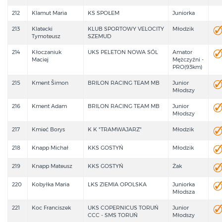
212
Klamut Maria
KS SPOŁEM
Juniorka
213
Klatecki
KLUB SPORTOWY VELOCITY
Młodzik
Tymoteusz
SZEMUD
214
Kłoczaniuk
UKS PELETON NOWA SÓL
Amator
Maciej
Mężczyźni -
PRO(93km)
215
Kment Šimon
BRILON RACING TEAM MB
Junior
Młodszy
216
Kment Adam
BRILON RACING TEAM MB
Junior
Młodszy
217
Kmieć Borys
K K "TRAMWAJARZ"
Młodzik
218
Knapp Michał
KKS GOSTYŃ
Młodzik
219
Knapp Mateusz
KKS GOSTYŃ
Żak
220
Kobyłka Maria
LKS ZIEMIA OPOLSKA
Juniorka
Młodsza
221
Koc Franciszek
UKS COPERNICUS TORUŃ
Junior
CCC - SMS TORUŃ
Młodszy