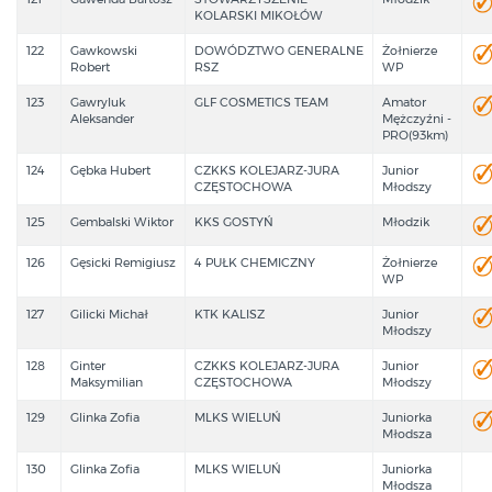
KOLARSKI MIKOŁÓW
122
Gawkowski
DOWÓDZTWO GENERALNE
Żołnierze
Robert
RSZ
WP
123
Gawryluk
GLF COSMETICS TEAM
Amator
Aleksander
Mężczyźni -
PRO(93km)
124
Gębka Hubert
CZKKS KOLEJARZ-JURA
Junior
CZĘSTOCHOWA
Młodszy
125
Gembalski Wiktor
KKS GOSTYŃ
Młodzik
126
Gęsicki Remigiusz
4 PUŁK CHEMICZNY
Żołnierze
WP
127
Gilicki Michał
KTK KALISZ
Junior
Młodszy
128
Ginter
CZKKS KOLEJARZ-JURA
Junior
Maksymilian
CZĘSTOCHOWA
Młodszy
129
Glinka Zofia
MLKS WIELUŃ
Juniorka
Młodsza
130
Glinka Zofia
MLKS WIELUŃ
Juniorka
Młodsza