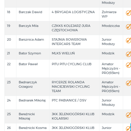
Młodszy
18
Barczak Dawid
4 BRYGADA LOGISTYCZNA
Żołnierze
WP
19
Barczyk Mila
CZKKS KOLEJARZ-JURA
Młodziczka
CZĘSTOCHOWA
20
Barsznica Adam
STAJNIA ROWEROWA
Junior
INTERCARS TEAM
Młodszy
21
Bator Szymon
MLKS WIELUŃ
Młodzik
22
Bator Paweł
PITU PITU CYCLING CLUB
Amator
Mężczyźni -
PRO(93km)
23
Bednarczyk
RYCERZE ROLANDA
Amator
Grzegorz
MACIEJEWSKI CYCLING
Mężczyźni -
TEAM
PRO(93km)
24
Bednarek Mikołaj
PTC PABIANICE / DSV
Junior
Młodszy
25
Bereźnicki
JKK JELENIOGÓRSKI KLUB
Młodzik
Mikołaj
KOLARSKI
26
Bereźnicki Kosma
JKK JELENIOGÓRSKI KLUB
Junior