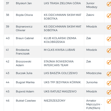
37
Błyskoń Jan
LKS TRASA ZIELONA GÓRA
Junior
Młodszy
38
Bojda Oliwia
KS DEICHMANN SKSM MAT
Żakini
SOBÓTKA
39
Bojnarowicz
KS DEICHMANN SKSM MAT
Młodzik
Oliwier
SOBÓTKA
40
Braun Gabriel
KLUB KOLARSKI ZIEMIA
Żak
KOŁOBRZESKA
41
Brodawka
M-GLKS KWISA LUBAŃ
Młodzik
Franciszek
42
Brzozowski
STAJNIA ROWEROWA
Żak
Adam
INTERCARS TEAM
43
Buczek Julia
LKS BASZTA GOLCZEWO
Młodziczka
44
Bugzel Marika
UKS TFP JEDYNKA KÓRNIK.
Juniorka
45
Bujwid Adam
UKS RATUSZ MASZEWO
Młodzik
46
Bukiel Czesław
NIEZRZESZONY
Amator
Mężczyźni -
FUN(31km)