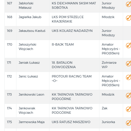
167
Jabłoński
KS DEICHMANN SKSM MAT
Junior
Mateusz
SOBÓTKA
Młodszy
168
Jagiełka Jakub
LKS POM STRZELCE
Młodzik
KRAJEŃSKIE
169
Jakautsou Kastuś
UKS KOLARZ NADARZYN
Junior
Młodszy
170
Jałoszyński
R-BAJK TEAM
Amator
Wojciech
Mężczyźni -
PRO(93km)
171
Janiak Łukasz
18. BATALION
Żołnierze
DOWODZENIA
WP
172
Janic Łukasz
PROTOUR RACING TEAM
Amator
~O~
Mężczyźni -
PRO(93km)
173
Janikowski Leon
KK TARNOVIA TARNOWO
Młodzik
PODGÓRNE
174
Jankowiak
KK TARNOVIA TARNOWO
Żak
Wojciech
PODGÓRNE
175
Jarmowska Maja
UKS RATUSZ MASZEWO
Juniorka