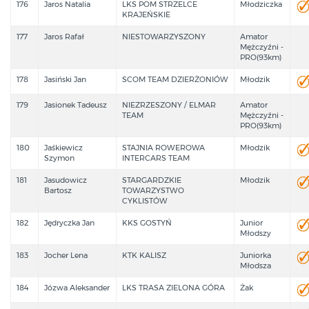
176
Jaros Natalia
LKS POM STRZELCE
Młodziczka
KRAJEŃSKIE
177
Jaros Rafał
NIESTOWARZYSZONY
Amator
Mężczyźni -
PRO(93km)
178
Jasiński Jan
SCOM TEAM DZIERŻONIÓW
Młodzik
179
Jasionek Tadeusz
NIEZRZESZONY / ELMAR
Amator
TEAM
Mężczyźni -
PRO(93km)
180
Jaśkiewicz
STAJNIA ROWEROWA
Młodzik
Szymon
INTERCARS TEAM
181
Jasudowicz
STARGARDZKIE
Młodzik
Bartosz
TOWARZYSTWO
CYKLISTÓW
182
Jędryczka Jan
KKS GOSTYŃ
Junior
Młodszy
183
Jocher Lena
KTK KALISZ
Juniorka
Młodsza
184
Józwa Aleksander
LKS TRASA ZIELONA GÓRA
Żak