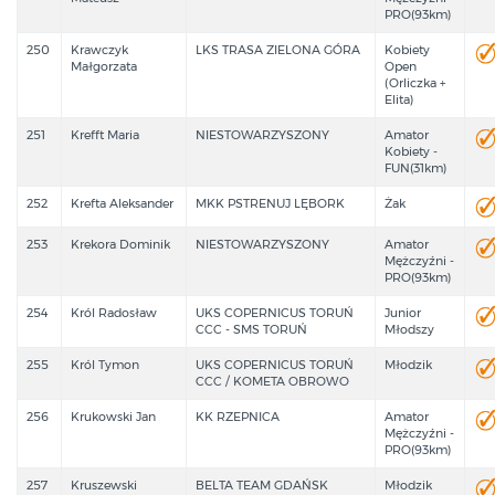
PRO(93km)
250
Krawczyk
LKS TRASA ZIELONA GÓRA
Kobiety
Małgorzata
Open
(Orliczka +
Elita)
251
Krefft Maria
NIESTOWARZYSZONY
Amator
Kobiety -
FUN(31km)
252
Krefta Aleksander
MKK PSTRENUJ LĘBORK
Żak
253
Krekora Dominik
NIESTOWARZYSZONY
Amator
Mężczyźni -
PRO(93km)
254
Król Radosław
UKS COPERNICUS TORUŃ
Junior
CCC - SMS TORUŃ
Młodszy
255
Król Tymon
UKS COPERNICUS TORUŃ
Młodzik
CCC / KOMETA OBROWO
256
Krukowski Jan
KK RZEPNICA
Amator
Mężczyźni -
PRO(93km)
257
Kruszewski
BELTA TEAM GDAŃSK
Młodzik