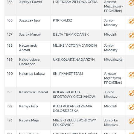
185
Jurczyk Paweł
LKS TRASA ZIELONA GÓRA
Amator
Mężczyźni -
PRO(93km)
186
Juszczak Igor
KTK KALISZ
Junior
Młodszy
187
Juziuk Marcel
BELTA TEAM GDAŃSK
Młodzik
188
Kaczmarek
MLUKS VICTORIA JAROCIN
Junior
Antoni
Młodszy
189
Kaigorodova
UKS KOLARZ NADARZYN
Młodziczka
Nadezhda
190
Kalemba Lukasz
SKI PKANET TEAM
Amator
Mężczyźni -
PRO(93km)
191
Kalinowski Marcel
KOLARSKI KLUB
Junior
SPORTOWY CIECHANÓW
Młodszy
192
Kamyk Filip
KLUB KOLARSKI ZIEMIA
Młodzik
KOŁOBRZESKA
193
Kapała Maja
MIEJSKI KLUB SPORTOWY
Juniorka
POLKOWICE
Młodsza