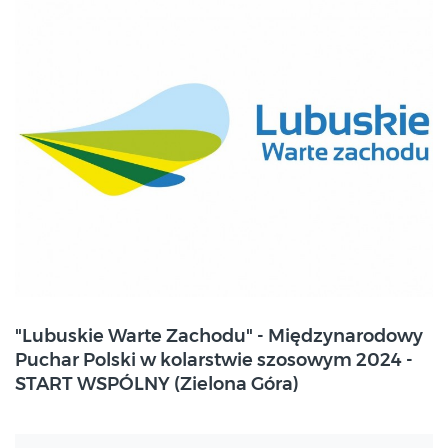
2024-05-26
"Lubuskie Warte Zachodu" - Międzynarodowy
Zielona Góra
Puchar Polski w kolarstwie szosowym 2024 -
START WSPÓLNY (Zielona Góra)