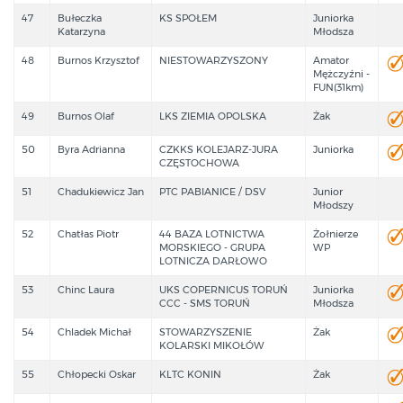
47
Bułeczka
KS SPOŁEM
Juniorka
Katarzyna
Młodsza
48
Burnos Krzysztof
NIESTOWARZYSZONY
Amator
Mężczyźni -
FUN(31km)
49
Burnos Olaf
LKS ZIEMIA OPOLSKA
Żak
50
Byra Adrianna
CZKKS KOLEJARZ-JURA
Juniorka
CZĘSTOCHOWA
51
Chadukiewicz Jan
PTC PABIANICE / DSV
Junior
Młodszy
52
Chatłas Piotr
44 BAZA LOTNICTWA
Żołnierze
MORSKIEGO - GRUPA
WP
LOTNICZA DARŁOWO
53
Chinc Laura
UKS COPERNICUS TORUŃ
Juniorka
CCC - SMS TORUŃ
Młodsza
54
Chladek Michał
STOWARZYSZENIE
Żak
KOLARSKI MIKOŁÓW
55
Chłopecki Oskar
KLTC KONIN
Żak