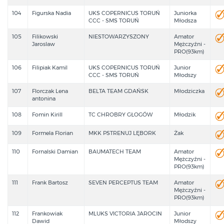
104
Figurska Nadia
UKS COPERNICUS TORUŃ
Juniorka
CCC - SMS TORUŃ
Młodsza
105
Filikowski
NIESTOWARZYSZONY
Amator
Jaroslaw
Mężczyźni -
PRO(93km)
106
Filipiak Kamil
UKS COPERNICUS TORUŃ
Junior
CCC - SMS TORUŃ
Młodszy
107
Florczak Lena
BELTA TEAM GDAŃSK
Młodziczka
antonina
108
Fomin Kirill
TC CHROBRY GŁOGÓW
Młodzik
109
Formela Florian
MKK PSTRENUJ LĘBORK
Żak
110
Fornalski Damian
BAUMATECH TEAM
Amator
Mężczyźni -
PRO(93km)
111
Frank Bartosz
SEVEN PERCEPTUS TEAM
Amator
Mężczyźni -
PRO(93km)
112
Frankowiak
MLUKS VICTORIA JAROCIN
Junior
Dawid
Młodszy