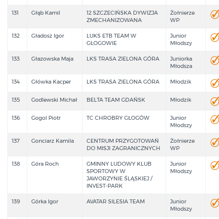
131
Głąb Kamil
12 SZCZECIŃSKA DYWIZJA
Żołnierze
ZMECHANIZOWANA
WP
132
Gładosz Igor
LUKS ETB TEAM W
Junior
GŁOGOWIE
Młodszy
133
Głazowska Maja
LKS TRASA ZIELONA GÓRA
Juniorka
Młodsza
134
Główka Kacper
LKS TRASA ZIELONA GÓRA
Młodzik
135
Godlewski Michał
BELTA TEAM GDAŃSK
Młodzik
136
Gogol Piotr
TC CHROBRY GŁOGÓW
Junior
Młodszy
137
Gonciarz Kamila
CENTRUM PRZYGOTOWAŃ
Żołnierze
DO MISJI ZAGRANICZNYCH
WP
138
Góra Roch
GMINNY LUDOWY KLUB
Junior
SPORTOWY W
Młodszy
JAWORZYNIE ŚLĄSKIEJ /
INVEST-PARK
139
Górka Igor
AVATAR SILESIA TEAM
Junior
Młodszy