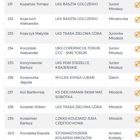
231
Kopański Tomasz
LKS BASZTA GOLCZEWO
Junior
Młodszy
232
Kopciuch
LKS BASZTA GOLCZEWO
Młodziczka
Aleksandra
233
Kopczyk Matylda
LKS TRASA ZIELONA GÓRA
Juniorka
Młodsza
234
Korzybski
UKS COPERNICUS TORUŃ
Junior
Aleksander
CCC - SMS TORUŃ
Młodszy
235
Korzyniewski
LKS POM STRZELCE
Junior
Bartosz
KRAJEŃSKIE
Młodszy
236
Kossowska
M-GLKS KWISA LUBAŃ
Żakini
Jagoda
237
Kot Bartłomiej
KS DEICHMANN SKSM MAT
Młodzik
SOBÓTKA
238
Kotarski Wiktor
LKS TRASA ZIELONA GÓRA
Młodzik
239
Kotasiński
CZKKS KOLEJARZ-JURA
Młodzik
Bartosz
CZĘSTOCHOWA
240
Kowalska Klaudia
STOWARZYSZENIE
Amator
KOLARSKI MIKOŁÓW
Kobiety -