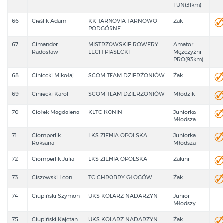
FUN(31km)
66
Cieślik Adam
KK TARNOVIA TARNOWO
Żak
PODGÓRNE
67
Cimander
MISTRZOWSKIE ROWERY
Amator
Radosław
LECH PIASECKI
Mężczyźni -
PRO(93km)
68
Ciniecki Mikołaj
SCOM TEAM DZIERŻONIÓW
Żak
69
Ciniecki Karol
SCOM TEAM DZIERŻONIÓW
Młodzik
70
Ciołek Magdalena
KLTC KONIN
Juniorka
Młodsza
71
Ciomperlik
LKS ZIEMIA OPOLSKA
Juniorka
Roksana
Młodsza
72
Ciomperlik Julia
LKS ZIEMIA OPOLSKA
Żakini
73
Ciszewski Leon
TC CHROBRY GŁOGÓW
Żak
74
Ciupiński Szymon
UKS KOLARZ NADARZYN
Junior
Młodszy
75
Ciupiński Kajetan
UKS KOLARZ NADARZYN
Żak