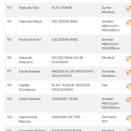
113
Frątczak Filip
KLTC KONIN
Junior
Młodszy
114
Frątczak Patryk
SZCZEPAN BIKE
Amator
Mężczyźni -
PRO(93km)
115
Frydrych Karol
SZCZEPAN BIKE
Amator
Mężczyźni -
PRO(93km)
116
Gaborski
SZCZECIŃSKI KLUB
Młodzik
Wojciech
KOLARSKI
117
Gacek Natalia
MIEJSKI KLUB SPORTOWY
Juniorka
POLKOWICE
Młodsza
118
Gajdek
KLKS "AZALIA" BRZÓZA
Żak
Tymoteusz
KRÓLEWSKA
119
Gałek Damian
DIVERSEY TEAM
Amator
Mężczyźni -
PRO(93km)
120
Gąsiorowski
JANOSIKI JW 1109
Żołnierze
Mariusz
WP
121
Gawenda Bartosz
STOWARZYSZENIE
Młodzik