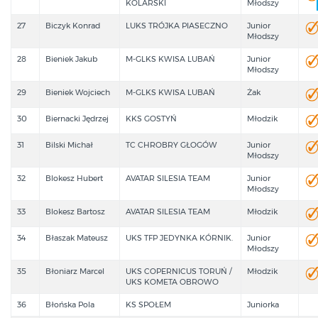
KOLARSKI
Młodszy
27
Biczyk Konrad
LUKS TRÓJKA PIASECZNO
Junior
Młodszy
28
Bieniek Jakub
M-GLKS KWISA LUBAŃ
Junior
Młodszy
29
Bieniek Wojciech
M-GLKS KWISA LUBAŃ
Żak
30
Biernacki Jędrzej
KKS GOSTYŃ
Młodzik
31
Bilski Michał
TC CHROBRY GŁOGÓW
Junior
Młodszy
32
Blokesz Hubert
AVATAR SILESIA TEAM
Junior
Młodszy
33
Blokesz Bartosz
AVATAR SILESIA TEAM
Młodzik
34
Błaszak Mateusz
UKS TFP JEDYNKA KÓRNIK.
Junior
Młodszy
35
Błoniarz Marcel
UKS COPERNICUS TORUŃ /
Młodzik
UKS KOMETA OBROWO
36
Błońska Pola
KS SPOŁEM
Juniorka