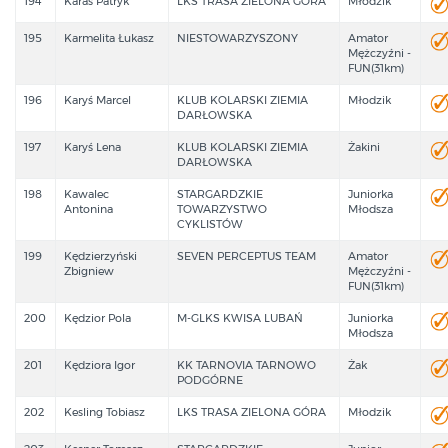
194
Karaś Patryk
LKS TRASA ZIELONA GÓRA
Młodzik
195
Karmelita Łukasz
NIESTOWARZYSZONY
Amator
Mężczyźni -
FUN(31km)
196
Karyś Marcel
KLUB KOLARSKI ZIEMIA
Młodzik
DARŁOWSKA
197
Karyś Lena
KLUB KOLARSKI ZIEMIA
Żakini
DARŁOWSKA
198
Kawalec
STARGARDZKIE
Juniorka
Antonina
TOWARZYSTWO
Młodsza
CYKLISTÓW
199
Kędzierzyński
SEVEN PERCEPTUS TEAM
Amator
Zbigniew
Mężczyźni -
FUN(31km)
200
Kędzior Pola
M-GLKS KWISA LUBAŃ
Juniorka
Młodsza
201
Kędziora Igor
KK TARNOVIA TARNOWO
Żak
PODGÓRNE
202
Kesling Tobiasz
LKS TRASA ZIELONA GÓRA
Młodzik