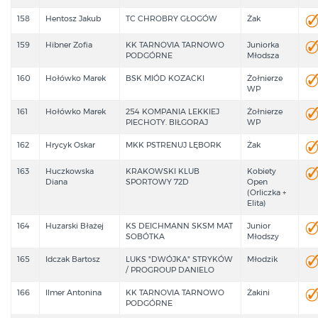
158
Hentosz Jakub
TC CHROBRY GŁOGÓW
Żak
159
Hibner Zofia
KK TARNOVIA TARNOWO
Juniorka
PODGÓRNE
Młodsza
160
Hołówko Marek
BSK MIÓD KOZACKI
Żołnierze
WP
161
Hołówko Marek
254 KOMPANIA LEKKIEJ
Żołnierze
PIECHOTY. BIŁGORAJ
WP
162
Hrycyk Oskar
MKK PSTRENUJ LĘBORK
Żak
163
Huczkowska
KRAKOWSKI KLUB
Kobiety
Diana
SPORTOWY 72D
Open
(Orliczka +
Elita)
164
Huzarski Błażej
KS DEICHMANN SKSM MAT
Junior
SOBÓTKA
Młodszy
165
Idczak Bartosz
LUKS "DWÓJKA" STRYKÓW
Młodzik
/ PROGROUP DANIELO
166
Ilmer Antonina
KK TARNOVIA TARNOWO
Żakini
PODGÓRNE